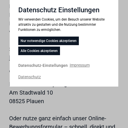
Recycling ist Teamarbeit – und jeder
Datenschutz Einstellungen
Handgriff zählt. Wenn du Lust auf Technik,
Wir verwenden Cookies, um den Besuch unserer Website
Bewegung und Verantwortung hast, freuen
attraktiv zu gestalten und die Nutzung bestimmter
Funktionen zu ermöglichen.
wir uns auf deine Bewerbung.
Nur notwendige Cookies akzeptieren
Cookie-
Schick uns deine Unterlagen per E-Mail an:
Alle Cookies akzeptieren
Banner
liebscher@meister-kabelrecycling.de
geöffnet.
Impressum
Datenschutz-Einstellungen
Bitte
oder per Post an:
treffen
Datenschutz
Sie
Meister Kabelrecycling GmbH
eine
Am Stadtwald 10
Auswahl.
08525 Plauen
Oder nutze ganz einfach unser Online-
Bewerbungsformular – schnell, direkt und